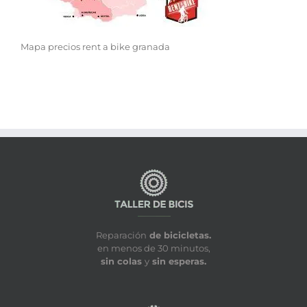
Mapa precios rent a bike granada
Reparación
de bicicletas.
en menos de 30 minutos,
sin colas
y
sin esperas.