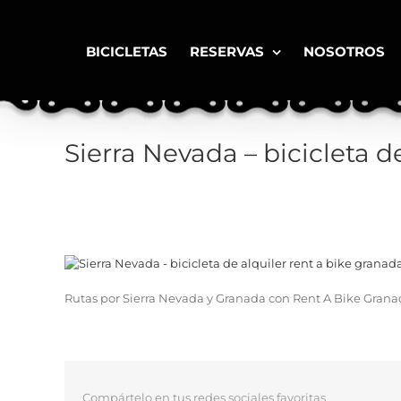
Saltar
al
contenido
BICICLETAS
RESERVAS
NOSOTROS
Sierra Nevada – bicicleta d
Rutas por Sierra Nevada y Granada con Rent A Bike Gran
Compártelo en tus redes sociales favoritas