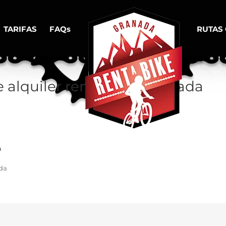
TARIFAS
FAQs
RUTAS
e alquiler rent a bike granada
ada