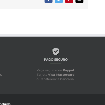
electrónico
Paga seguro con
Paypal
,
r,
Tarjeta
Visa
,
Mastercard
o Transferencia bancaria.
incluido