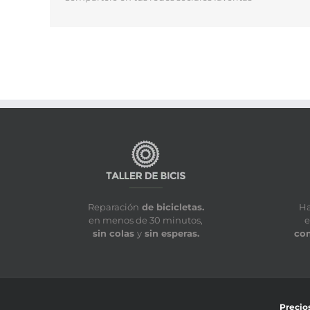
Reparación
de bicicletas.
H
en menos de 30 minutos,
e
sin colas
y
sin esperas.
co
Precios