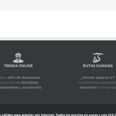
asta
-40% de descuento
¿Dónde quieres ir?
n cientos de
bicicletas
tu sólo tienes que pedi
mponentes
y
accesorios
.
nosotros
te llevamos
 válidos para alquiler por Internet. Todos los precios en euros y con IVA 