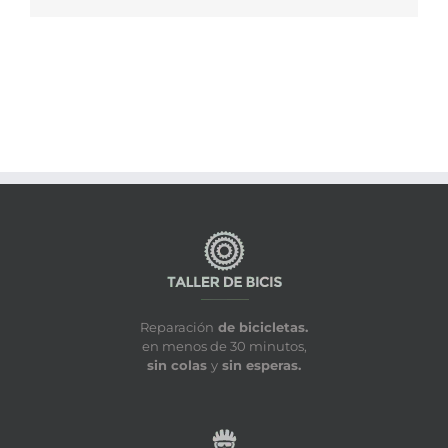
Reparación
de bicicletas.
en menos de 30 minutos,
sin colas
y
sin esperas.