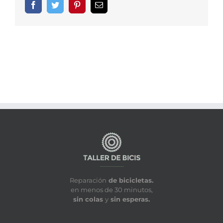
Facebook
Twitter
Pinterest
Correo
electrónico
Reparación
de bicicletas.
en menos de 30 minutos,
sin colas
y
sin esperas.