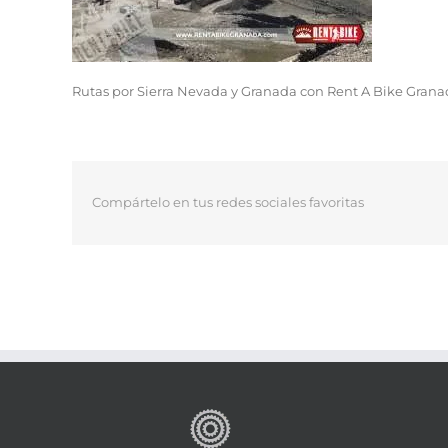
Rutas por Sierra Nevada y Granada con Rent A Bike Gran
Compártelo en tus redes sociales favoritas