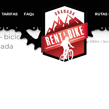
TARIFAS
FAQs
RUTAS
 bicicleta
Inicio
/
De Granada al Pico Veleta 3383m
/
Borr
nada