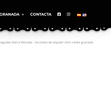
 GRANADA
CONTACTA
eguiles Sierra Nevada – bicicleta de alquiler rent a bike granada