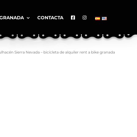
 GRANADA
CONTACTA
lhacén Sierra Nevada – bicicleta de alquiler rent a bike granada