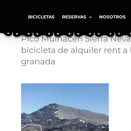
Saltar
al
contenido
BICICLETAS
RESERVAS
NOSOTROS
Pico Mulhacén Sierra Neva
bicicleta de alquiler rent a
granada