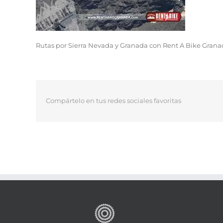
Rutas por Sierra Nevada y Granada con Rent A Bike Gran
Compártelo en tus redes sociales favoritas