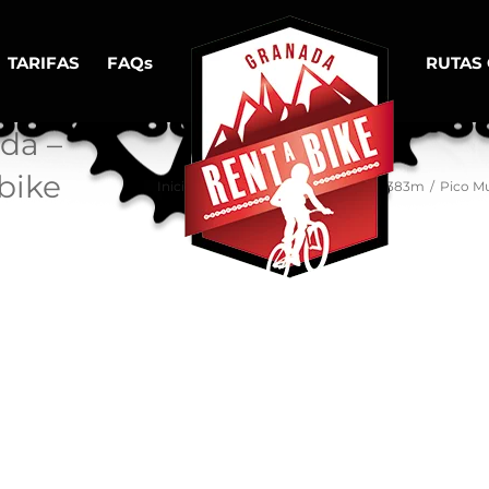
TARIFAS
FAQs
RUTAS
da –
 bike
Inicio
/
De Granada al Pico Veleta 3383m
/
Pico Mu