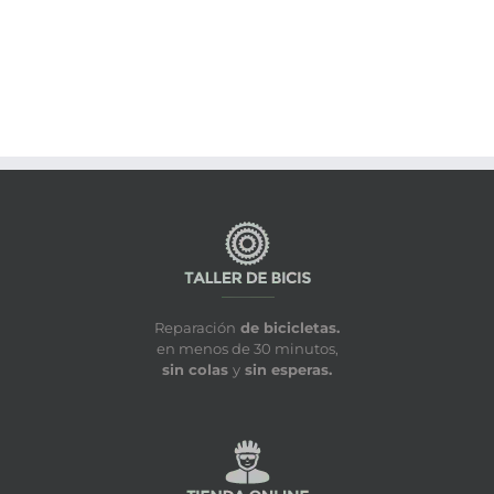
Reparación
de bicicletas.
en menos de 30 minutos,
sin colas
y
sin esperas.